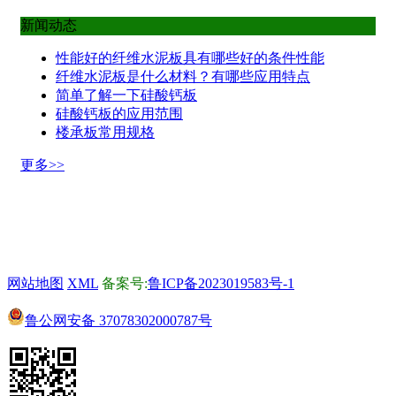
新闻动态
性能好的纤维水泥板具有哪些好的条件性能
纤维水泥板是什么材料？有哪些应用特点
简单了解一下硅酸钙板
硅酸钙板的应用范围
楼承板常用规格
更多>>
山东新苏特新型建材有限公司,专营 纤维水泥板 箱房专用地板
楼承板 硅酸钙板 开槽水泥板 打孔水泥板 变电站水泥板 外墙
保温一体板 等业务,有意向的客户请咨询我们，联系电话：156
0086 1888
网站地图
XML
备案号:
鲁ICP备2023019583号-1
鲁公网安备
37078302000787号